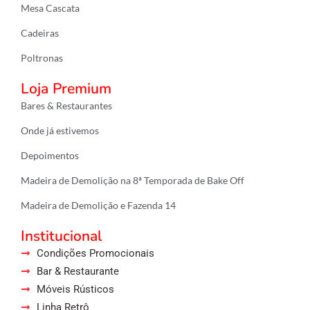
k
a
p
Mesa Cascata
m
Cadeiras
Poltronas
Loja Premium
Bares & Restaurantes
Onde já estivemos
Depoimentos
Madeira de Demolição na 8ª Temporada de Bake Off
Madeira de Demolição e Fazenda 14
Institucional
Condições Promocionais
Bar & Restaurante
Móveis Rústicos
Linha Retrô