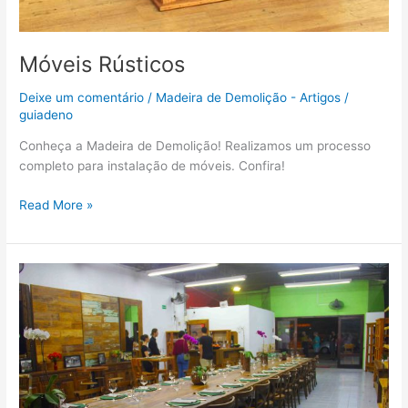
Móveis Rústicos
Deixe um comentário
/
Madeira de Demolição - Artigos
/
guiadeno
Conheça a Madeira de Demolição! Realizamos um processo
completo para instalação de móveis. Confira!
Read More »
Móveis
para
bares
e
restaurantes ￼