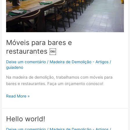
Móveis para bares e
restaurantes ￼
Deixe um comentário
/
Madeira de Demolição - Artigos
/
guiadeno
Na madeira de demolição, trabalhamos com móveis para
bares e restaurantes. Faça um orçamento conosco!
Read More »
Hello world!
Hello
world!
Deixe um comentário
/
Madeira de Demolição - Artigos
/