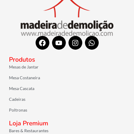
F
Y
I
W
a
o
n
h
c
u
s
a
Produtos
e
t
t
t
b
u
a
s
Mesas de Jantar
o
b
g
a
Mesa Costaneira
o
e
r
p
k
a
p
Mesa Cascata
m
Cadeiras
Poltronas
Loja Premium
Bares & Restaurantes