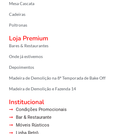
k
a
p
Mesa Cascata
m
Cadeiras
Poltronas
Loja Premium
Bares & Restaurantes
Onde já estivemos
Depoimentos
Madeira de Demolição na 8ª Temporada de Bake Off
Madeira de Demolição e Fazenda 14
Institucional
Condições Promocionais
Bar & Restaurante
Móveis Rústicos
Linha Retrô